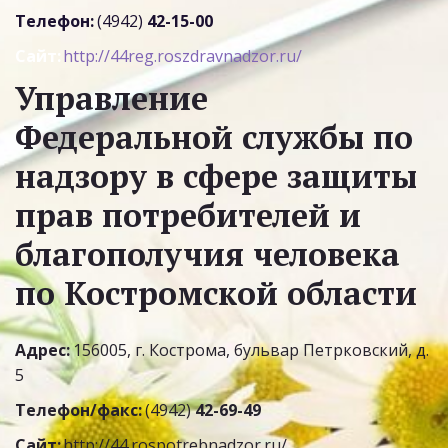
Телефон:
 (4942) 
42-15-00
Сайт:
http://44reg.roszdravnadzor.ru/
Управление 
Федеральной службы по 
надзору в сфере защиты 
прав потребителей и 
благополучия человека 
по Костромской области
Адрес:
 156005, г. Кострома, бульвар Петрковский, д. 
5
Телефон/факс:
 (4942) 
42-69-49
Сайт:
http://44.rospotrebnadzor.ru/