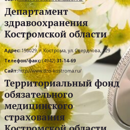
Департамент 
здравоохранения 
Костромской области
Адрес:
 156029, г. Кострома, ул. Свердлова, 129
Телефон/факс:
 (4942) 
31-14-69
Сайт:
http://www.dzo-kostroma.ru/
Территориальный фонд 
обязательного 
медицинского 
страхования 
Костромской области