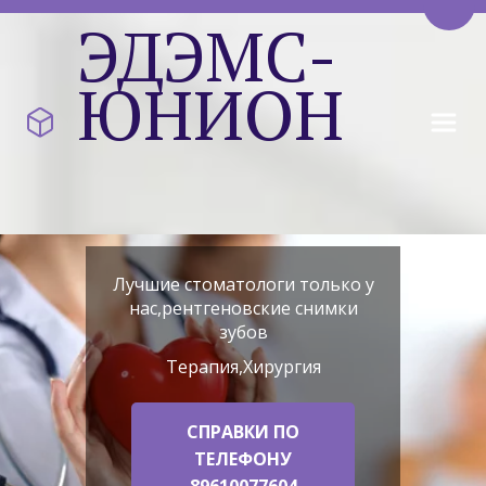
Пере
ЭДЭМС-
ЮНИОН
Лучшие стоматологи только у
нас,рентгеновские снимки
зубов
Терапия,Хирургия
СПРАВКИ ПО
ТЕЛЕФОНУ