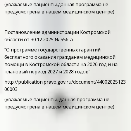
(уважаемые пациенты,данная программа не 
Ведут прием Костромские специалисты
предусмотрена в нашем медицинском центре)
правила внутреннего
распорядка для потребителей
ЗАПИСЬ ВЕДЕТСЯ ПО
услуг
ТЕЛЕФОНУ
Постановление администрации Костромской 
89536513297,89610077604
области от 30.12.2025 № 556-а
ИНФОРМАЦИЯ
"О программе государственных гарантий 
ДЛЯ ПАЦИЕНТА
бесплатного оказания гражданам медицинской 
помощи в Костромской области на 2026 год и на 
плановый период 2027 и 2028 годов"
http://publication.pravo.gov.ru/document/44002025123
00003
(уважаемые пациенты, данная программа не 
со вторника по субботу прием ведет
предусмотрена в нашем медицинском центре)
врач гинеколог
ЗАПИСЬ НА ПРИЕМ ПО