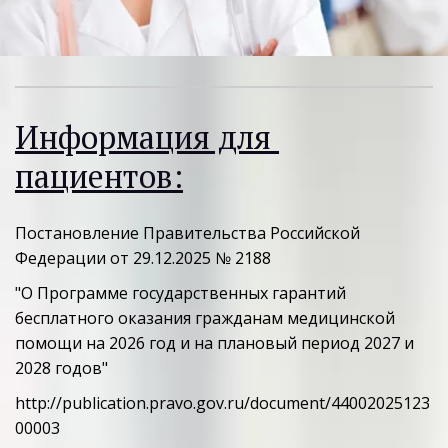
У нас вы сможите сдать любые
Информация для 
анализы,срок исполнения от 1
рабочего дня
Наши контакты
пациентов:
БОЛЕЕ 2000
ИНФОРМАЦИЯ
Постановление Правительства Российской 
АНАЛИЗОВ
ДЛЯ ПАЦИЕНТА
Федерации от 29.12.2025 № 2188 
"О Программе государственных гарантий 
бесплатного оказания гражданам медицинской 
помощи на 2026 год и на плановый период 2027 и 
2028 годов"
http://publication.pravo.gov.ru/document/44002025123
00003